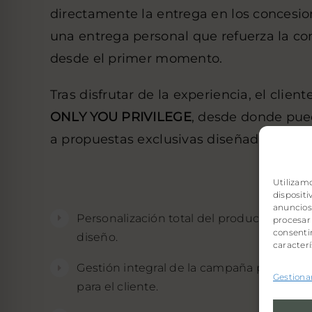
directamente la entrega en los concesio
una entrega personal que refuerza la c
desde el primer momento.
Tras disfrutar de la experiencia, el clien
ONLY YOU PRIVILEGE
, desde donde pue
a propuestas exclusivas diseñadas espe
Utilizam
disposit
anuncios 
Personalización total del producto, desde
procesar
consentir
diseño.
caracterí
Gestión integral de la campaña por parte d
Gestionar
para el cliente.