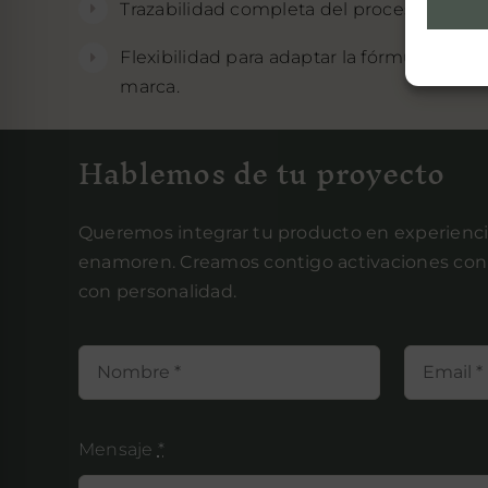
Trazabilidad completa del proceso con m
Flexibilidad para adaptar la fórmula segú
marca.
Hablemos de tu proyecto
Queremos integrar tu producto en experienci
enamoren. Creamos contigo activaciones con 
con personalidad.
Mensaje
*