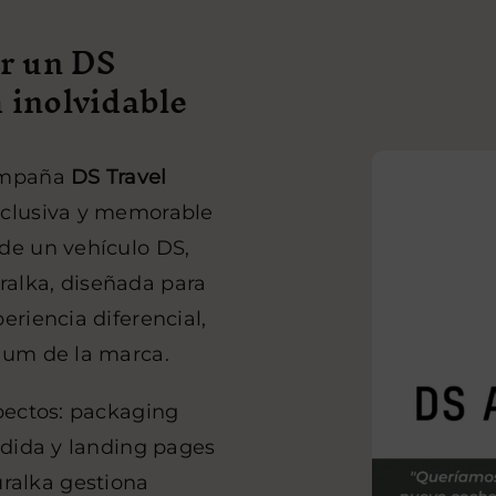
ir un DS
 inolvidable
campaña
DS Travel
xclusiva y memorable
de un vehículo DS,
alka, diseñada para
eriencia diferencial,
ium de la marca.
spectos: packaging
edida y landing pages
ralka gestiona