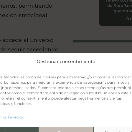
narios, permitiendo
onexión emocional
te accede al universo
de seguir accediendo
+2.
experiencias gour
cialmente para DS.
Gestionar consentimiento
os tecnologías como las cookies para almacenar y/o acceder a la informac
ivo. Lo hacemos para mejorar la experiencia de navegación y para mostrar
(no) personalizados. El consentimiento a estas tecnologías nos permitirá
 el nombre hasta el
 datos como el comportamiento de navegación o los ID's únicos en este si
 o retirar el consentimiento, puede afectar negativamente a ciertas
Cada entrega convierte 
sticas y funciones.
emocional y exclusiva.
e Ruralka, sin fricciones
 los servicios