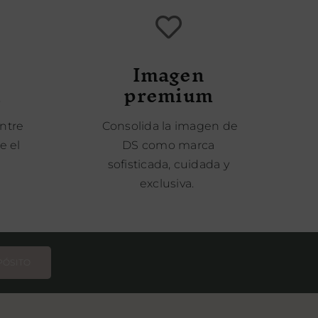
Imagen
l
premium
entre
Consolida la imagen de
e el
DS como marca
.
sofisticada, cuidada y
exclusiva.
PÓSITO