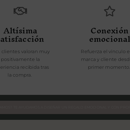
Altísima
Conexión
satisfacción
emociona
 clientes valoran muy
Refuerza el vínculo 
positivamente la
marca y cliente desd
eriencia recibida tras
primer momento
la compra.
AMOS? TE AYUDAMOS A DISEÑAR UN REGALO EMOCIONAL Y CON PRO