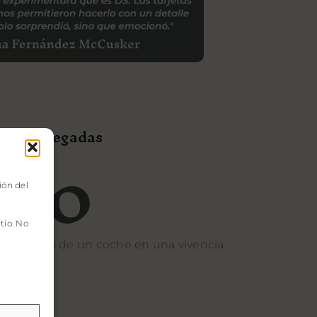
000
met entregadas
ión del
tio. No
la compra de un coche en una vivencia