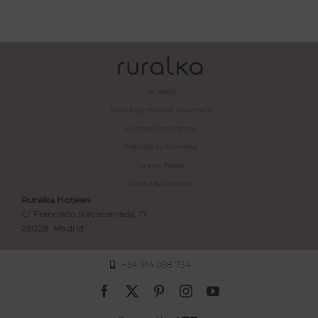
Ver todos
Sampling y Product Placement
Eventos Corporativos
Publicidad y Branding
Tarjetas Regalo
Central de Compras
Ruralka Hoteles
C/ Francisco Navacerrada, 17
28028, Madrid
+34 914 058 734