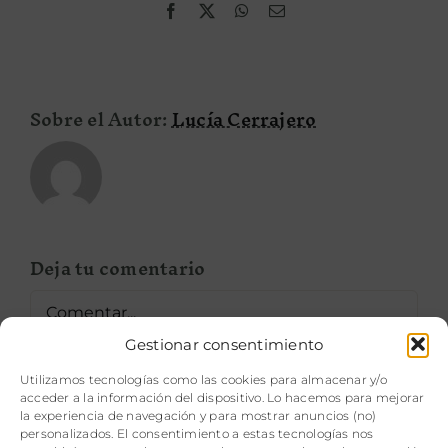
Facebook
X
WhatsApp
Correo
electrónico
RURALKA BENEFIT
BLOG
Sobre el Autor:
Lucía Cerrajero
Deja tu comentario
Comentar
Gestionar consentimiento
Utilizamos tecnologías como las cookies para almacenar y/o
acceder a la información del dispositivo. Lo hacemos para mejorar
la experiencia de navegación y para mostrar anuncios (no)
personalizados. El consentimiento a estas tecnologías nos