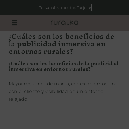
Saltar
al
contenido
Toggle
¿Cuáles son los beneficios de
Navigation
la publicidad inmersiva en
TARJETAS REGALO
entornos rurales?
¿Cuáles son los beneficios de la publicidad
SAMPLING
inmersiva en entornos rurales?
EVENTOS CORPORATIVOS
Mayor recuerdo de marca, conexión emocional
con el cliente y visibilidad en un entorno
relajado.
PUBLICIDAD
CASOS DE ÉXITO